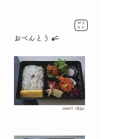
ME
NU
おべんとう
1000円（税
込
)